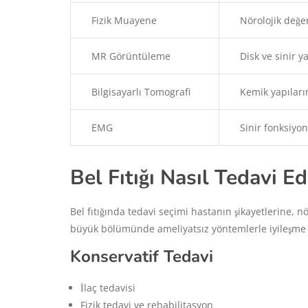
Fizik Muayene
Nörolojik değ
MR Görüntüleme
Disk ve sinir y
Bilgisayarlı Tomografi
Kemik yapıları
EMG
Sinir fonksiyo
Bel Fıtığı Nasıl Tedavi Edi
Bel fıtığında tedavi seçimi hastanın şikayetlerine, n
büyük bölümünde ameliyatsız yöntemlerle iyileşme s
Konservatif Tedavi
İlaç tedavisi
Fizik tedavi ve rehabilitasyon