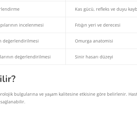
erlendirme
Kas gücü, refleks ve duyu kayb
apılarının incelenmesi
Fıtığın yeri ve derecesi
n değerlendirilmesi
Omurga anatomisi
nlarının değerlendirilmesi
Sinir hasarı düzeyi
lir?
örolojik bulgularına ve yaşam kalitesine etkisine göre belirlenir. Has
ağlanabilir.