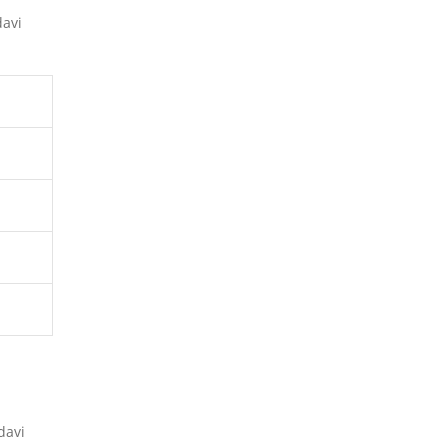
davi
edavi