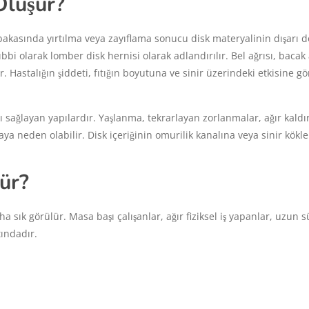
 Oluşur?
abakasında yırtılma veya zayıflama sonucu disk materyalinin dışarı 
i olarak lomber disk hernisi olarak adlandırılır. Bel ağrısı, bacak a
. Hastalığın şiddeti, fıtığın boyutuna ve sinir üzerindeki etkisine gö
 sağlayan yapılardır. Yaşlanma, tekrarlayan zorlanmalar, ağır kald
aya neden olabilir. Disk içeriğinin omurilik kanalına veya sinir kökl
ür?
aha sık görülür. Masa başı çalışanlar, ağır fiziksel iş yapanlar, uzun 
tındadır.