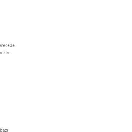
derecede
 hekim
 bazı