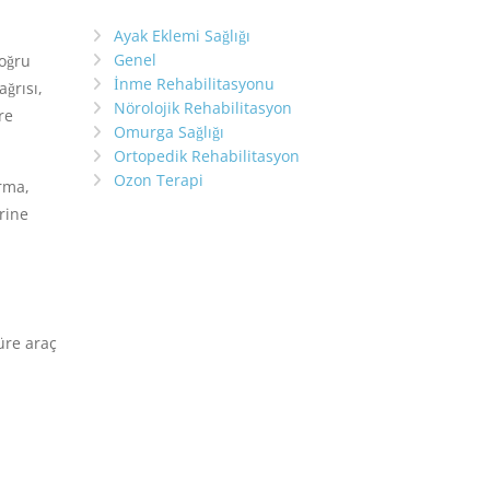
Ayak Eklemi Sağlığı
Genel
doğru
İnme Rehabilitasyonu
ğrısı,
Nörolojik Rehabilitasyon
re
Omurga Sağlığı
Ortopedik Rehabilitasyon
Ozon Terapi
ırma,
erine
süre araç