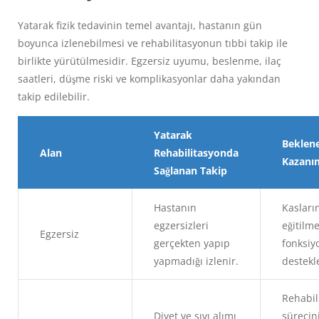
Yatarak fizik tedavinin temel avantajı, hastanın gün
boyunca izlenebilmesi ve rehabilitasyonun tıbbi takip ile
birlikte yürütülmesidir. Egzersiz uyumu, beslenme, ilaç
saatleri, düşme riski ve komplikasyonlar daha yakından
takip edilebilir.
Yatarak
Beklen
Alan
Rehabilitasyonda
Kazanı
Sağlanan Takip
Hastanın
Kasları
egzersizleri
eğitilme
Egzersiz
gerçekten yapıp
fonksiy
yapmadığı izlenir.
destek
Rehabil
Diyet ve sıvı alımı
sürecin