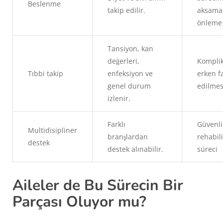
Beslenme
takip edilir.
aksama
önleme
Tansiyon, kan
değerleri,
Komplik
Tıbbi takip
enfeksiyon ve
erken f
genel durum
edilmes
izlenir.
Farklı
Güvenli
Multidisipliner
branşlardan
rehabil
destek
destek alınabilir.
süreci
Aileler de Bu Sürecin Bir
Parçası Oluyor mu?